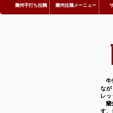
蘭州手打ち拉麵
蘭州拉麺メーニュー
牛
なが
レッ
蘭州
す、