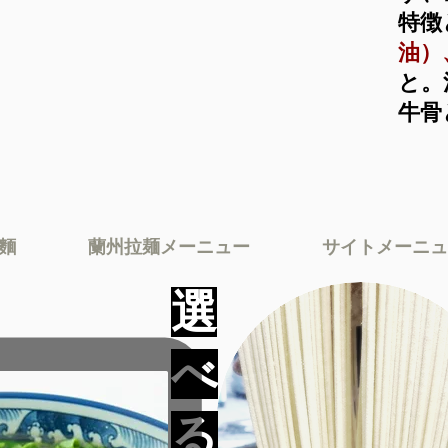
特徴
油）
と。
牛骨
麵
蘭州拉麺メーニュー
サイトメーニュ
​選
べ
る