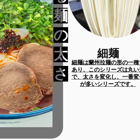
麺
の
太
​細麺
​細麺は蘭州拉麺の形の一種
さ
あり、このシリーズは丸い
で、太さを変化し、一番変
が多いシリーズです。