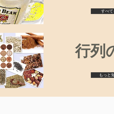
すべて
​行列
もっと