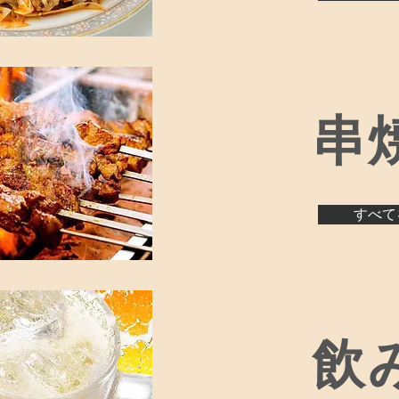
串
すべて
飲