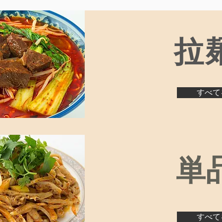
​拉
すべて
​単
すべて